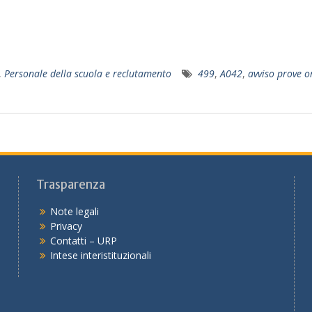
,
Personale della scuola e reclutamento
499
,
A042
,
avviso prove o
Trasparenza
Note legali
Privacy
Contatti – URP
Intese interistituzionali