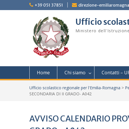
Skip
+39 051 37851
direzione-emiliaromagna
to
content
Ufficio scola
Ministero dell'Istruzion
Home
Chi siamo
Contatti – U
Ufficio scolastico regionale per l'Emilia-Romagna
>
Pe
SECONDARIA DI II GRADO- A042
AVVISO CALENDARIO PROV