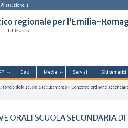
@istruzione.it
stico regionale per l'Emilia-Roma
e e del Merito
RP
Dati
Media
Servizi
Siti tematici
rsonale della scuola e reclutamento
>
Concorso ordinario secondari
E ORALI SCUOLA SECONDARIA DI 