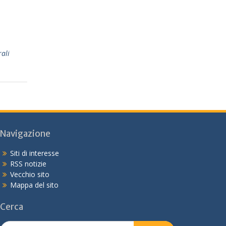
rali
Navigazione
Siti di interesse
RSS notizie
Vecchio sito
Mappa del sito
Cerca
Search