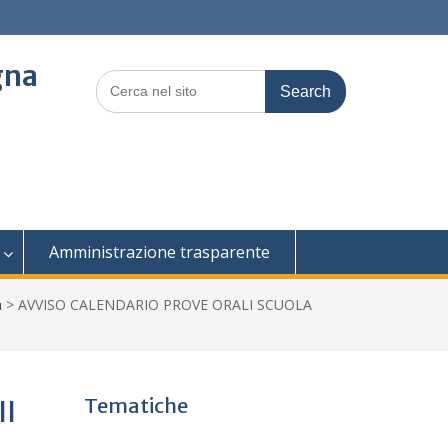
gna
Search
for:
Amministrazione trasparente
a
>
AVVISO CALENDARIO PROVE ORALI SCUOLA
Tematiche
II