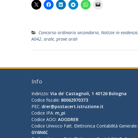
Concorso ordinario secondaria
,
Notizie in evidenza
A042
,
orale
,
prove orali
Info
Indirizzo:
Via de’ Castagnoli, 1 40126 Bologna
Codice fiscale:
80062970373
PEC:
drer@postacert.istruzione.it
Codice IPA:
m_pi
Codice AOO:
AOODRER
Codice Univoco Fatt. Elettronica Contabilità Generale:
GY6N6C