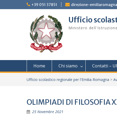
Skip
+39 051 37851
direzione-emiliaromagna
to
content
Ufficio scola
Ministero dell'Istruzion
Home
Chi siamo
Contatti – U
Ufficio scolastico regionale per l'Emilia-Romagna
>
Av
OLIMPIADI DI FILOSOFIA X
25 Novembre 2021