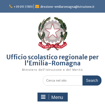
Skip
to
+39 051 37851
direzione-emiliaromagna@istruzione.it
content
Ufficio scolastico regionale per
l'Emilia-Romagna
Ministero dell'Istruzione e del Merito
Search
for:
Menu