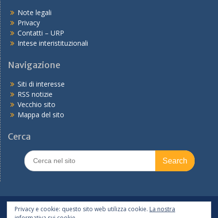
Note legali
Privacy
Contatti – URP
Intese interistituzionali
Navigazione
Siti di interesse
RSS notizie
Vecchio sito
Mappa del sito
Cerca
Search
for:
In primo piano
PNRR
Tutte le notizie
Privacy e cookie: questo sito web utilizza cookie.
La nostra
informativa sui cookie