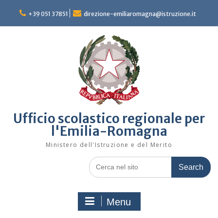
Skip
to
+39 051 37851
direzione-emiliaromagna@istruzione.it
content
Ufficio scolastico regionale per
l'Emilia-Romagna
Ministero dell'Istruzione e del Merito
Search
for:
Menu