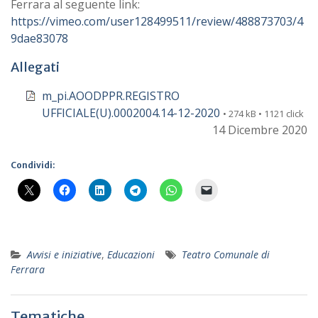
Ferrara al seguente link:
https://vimeo.com/user128499511/review/488873703/4
9dae83078
Allegati
m_pi.AOODPPR.REGISTRO
UFFICIALE(U).0002004.14-12-2020
• 274 kB • 1121 click
14 Dicembre 2020
Condividi:
Avvisi e iniziative
,
Educazioni
Teatro Comunale di
Ferrara
Tematiche