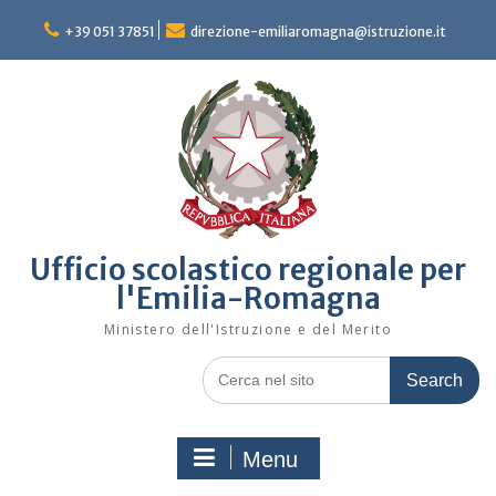
Skip
to
+39 051 37851
direzione-emiliaromagna@istruzione.it
content
Ufficio scolastico regionale per
l'Emilia-Romagna
Ministero dell'Istruzione e del Merito
Search
for:
Menu