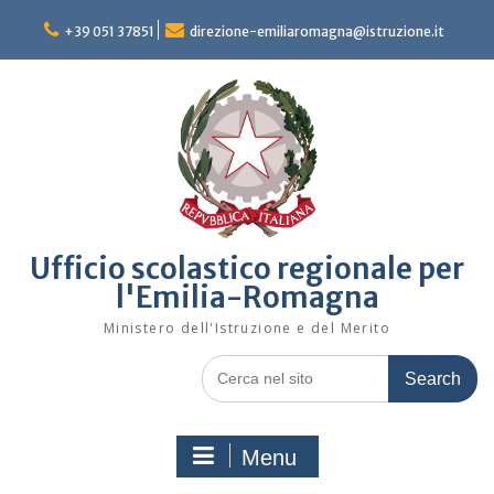
Skip
to
+39 051 37851
direzione-emiliaromagna@istruzione.it
content
Ufficio scolastico regionale per
l'Emilia-Romagna
Ministero dell'Istruzione e del Merito
Search
for:
Menu