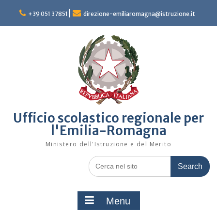
Skip
to
+39 051 37851
direzione-emiliaromagna@istruzione.it
content
Ufficio scolastico regionale per
l'Emilia-Romagna
Ministero dell'Istruzione e del Merito
Search
for:
Menu