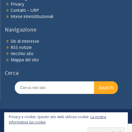
Privacy
Contatti – URP
Intese interistituzionali
Navigazione
Siti di interesse
RSS notizie
Vecchio sito
Mappa del sito
Cerca
Search
for:
In primo piano
PNRR
Tutte le notizie
Privacy e cookie: questo sito web utilizza cookie.
La nostra
informativa sui cookie
Copyright © 2026
Ufficio scolastico regionale per l'Emilia-
Romagna