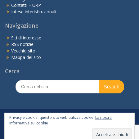
Contatti – URP
Intese interistituzionali
Navigazione
Siti di interesse
RSS notizie
Vecchio sito
Mappa del sito
Cerca
Search
for:
In primo piano
PNRR
Tutte le notizie
Privacy e cookie: questo sito web utilizza cookie.
La nostra
informativa sui cookie
Copyright © 2026
Ufficio scolastico regionale per l'Emilia-
Romagna