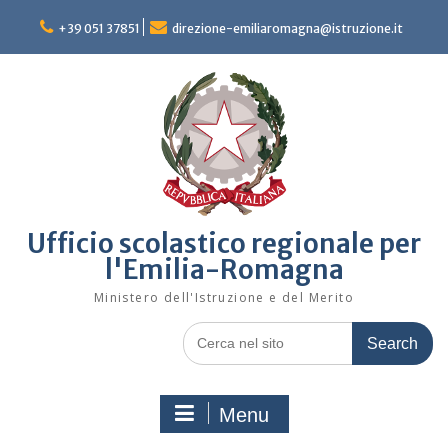
Skip
to
+39 051 37851
direzione-emiliaromagna@istruzione.it
content
Ufficio scolastico regionale per
l'Emilia-Romagna
Ministero dell'Istruzione e del Merito
Search
for:
Menu