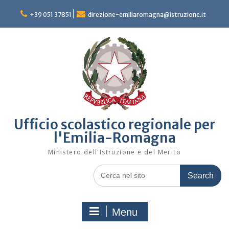
Skip
to
+39 051 37851
direzione-emiliaromagna@istruzione.it
content
Ufficio scolastico regionale per
l'Emilia-Romagna
Ministero dell'Istruzione e del Merito
Search
for:
Menu