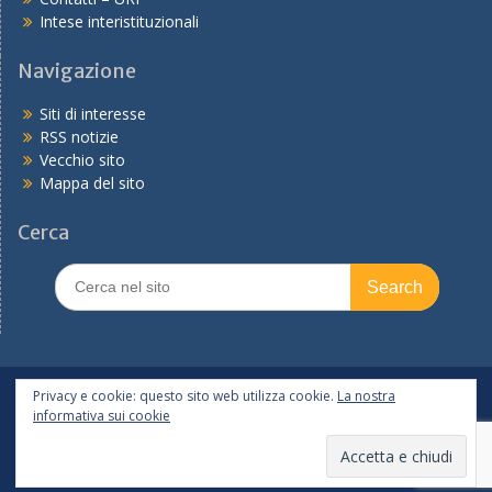
Intese interistituzionali
Navigazione
Siti di interesse
RSS notizie
Vecchio sito
Mappa del sito
Cerca
Search
for:
In primo piano
PNRR
Tutte le notizie
Privacy e cookie: questo sito web utilizza cookie.
La nostra
informativa sui cookie
Copyright © 2026
Ufficio scolastico regionale per l'Emilia-
Romagna
Realizzato dal Servizio Marconi TSI