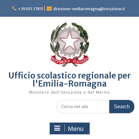
Skip
to
+39 051 37851
direzione-emiliaromagna@istruzione.it
content
Ufficio scolastico regionale per
l'Emilia-Romagna
Ministero dell'Istruzione e del Merito
Search
for:
Menu