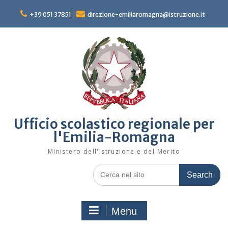
Skip
to
+39 051 37851
direzione-emiliaromagna@istruzione.it
content
Ufficio scolastico regionale per
l'Emilia-Romagna
Ministero dell'Istruzione e del Merito
Search
for:
Menu