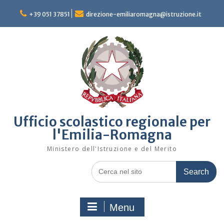
Skip
to
+39 051 37851
direzione-emiliaromagna@istruzione.it
content
Ufficio scolastico regionale per
l'Emilia-Romagna
Ministero dell'Istruzione e del Merito
Search
for:
Menu