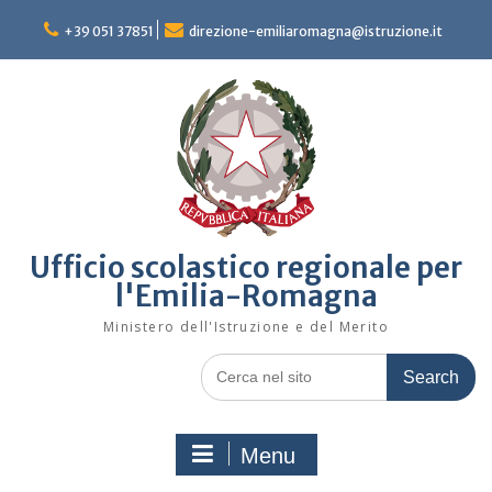
Skip
to
+39 051 37851
direzione-emiliaromagna@istruzione.it
content
Ufficio scolastico regionale per
l'Emilia-Romagna
Ministero dell'Istruzione e del Merito
Search
for:
Menu