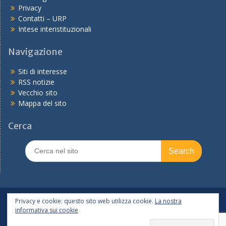
Privacy
Contatti – URP
Intese interistituzionali
Navigazione
Siti di interesse
RSS notizie
Vecchio sito
Mappa del sito
Cerca
Search
for:
In primo piano
PNRR
Tutte le notizie
Privacy e cookie: questo sito web utilizza cookie.
La nostra
informativa sui cookie
Copyright © 2026
Ufficio scolastico regionale per l'Emilia-
Romagna