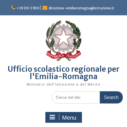
Skip
to
+39 051 37851
direzione-emiliaromagna@istruzione.it
content
Ufficio scolastico regionale per
l'Emilia-Romagna
Ministero dell'Istruzione e del Merito
Search
for:
Menu