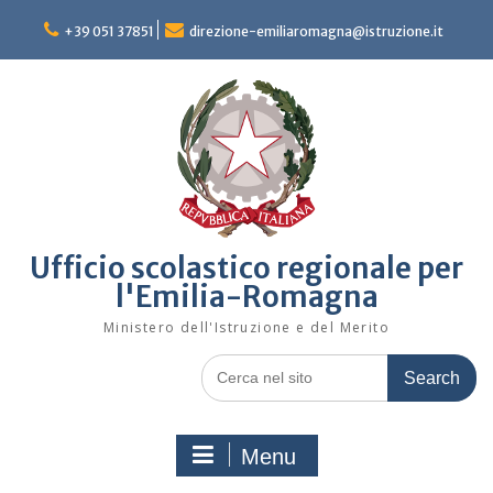
Skip
to
+39 051 37851
direzione-emiliaromagna@istruzione.it
content
Ufficio scolastico regionale per
l'Emilia-Romagna
Ministero dell'Istruzione e del Merito
Search
for:
Menu