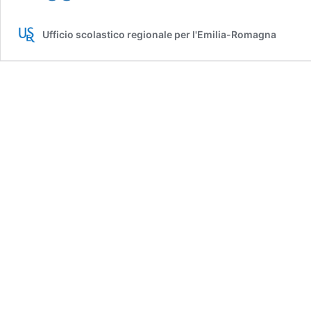
Esame
di
Ufficio scolastico regionale per l'Emilia-Romagna
Maturità
–
1^edizione
2026
–
aperte
le
iscrizioni