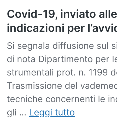
Covid-19, inviato al
indicazioni per l’av
Si segnala diffusione sul s
di nota Dipartimento per l
strumentali prot. n. 1199 
Trasmissione del vademecu
tecniche concernenti le ind
Covid-
gli …
Leggi tutto
19,