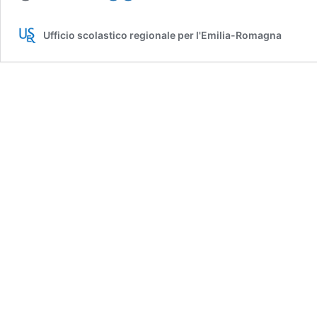
inviato
alle
Ufficio scolastico regionale per l'Emilia-Romagna
scuole
il
vademecum-
indicazioni
per
l’avvio
a.s.2022/2023