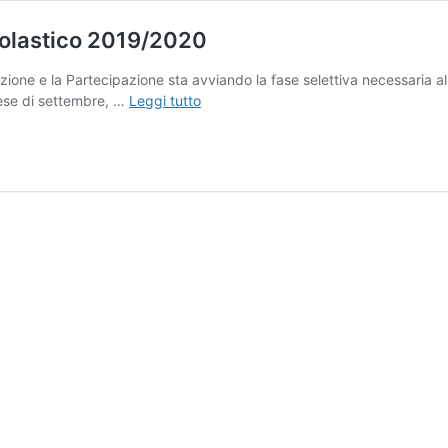
colastico 2019/2020
zione e la Partecipazione sta avviando la fase selettiva necessaria all
Cerimonia
ese di settembre, …
Leggi tutto
di
inaugurazione
dell’anno
scolastico
2019/2020